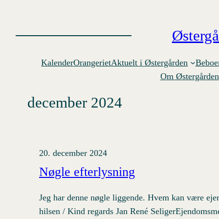
Spring
til
Østerg
indhold
Kalender
Orangeriet
Aktuelt i Østergården
Beboer
Om Østergården
december 2024
20. december 2024
Nøgle efterlysning
Jeg har denne nøgle liggende. Hvem kan være ej
hilsen / Kind regards Jan René SeligerEjendomsm