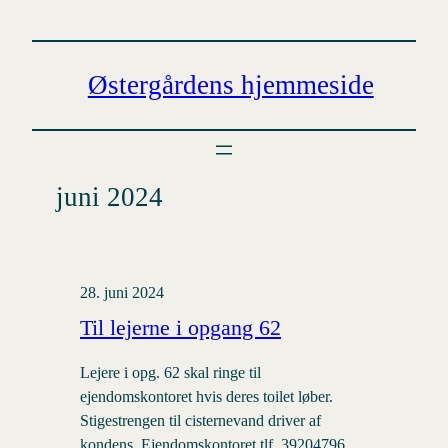
Spring
til
indhold
Østergårdens hjemmeside
juni 2024
28. juni 2024
Til lejerne i opgang 62
Lejere i opg. 62 skal ringe til
ejendomskontoret hvis deres toilet løber.
Stigestrengen til cisternevand driver af
kondens. Ejendomskontoret tlf. 39204796